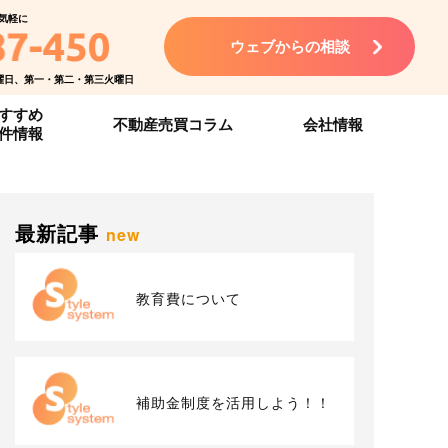
気軽に
ウェブからの相談
曜日、第一・第二・第三火曜日
すすめ
不動産売買コラム
会社情報
件情報
最新記事
new
教育費について
補助金制度を活用しよう！！