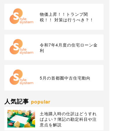
物価上昇！！トランプ関
税！！ 対策は行うべき？！
令和7年4月度の住宅ローン金
利
5月の首都圏中古住宅動向
人気記事
popular
土地購入時の仕訳はどうすれ
ばよい？簿記の勘定科目や注
意点を解説