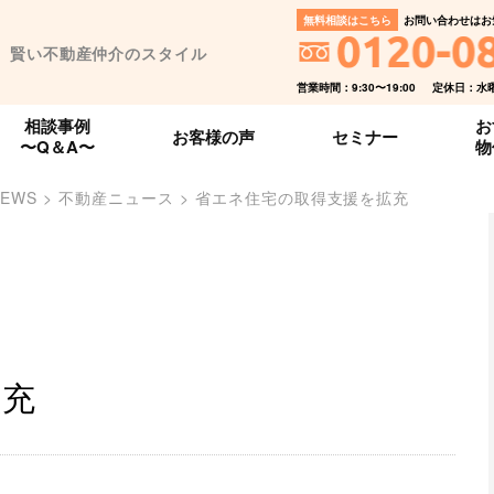
無料相談はこちら
お問い合わせはお
、賢い不動産仲介のスタイル
営業時間：9:30〜19:00
定休日：水
相談事例
お
お客様の声
セミナー
〜Q＆A〜
物
NEWS
>
不動産ニュース
>
省エネ住宅の取得支援を拡充
拡充