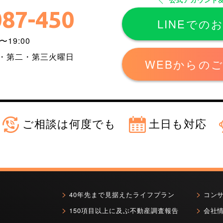
087-450
LINEでの
〜19:00
一・第二・第三火曜日
WEBからの
ご相談は何度でも
土日も対応
40年先まで見据えたライフプラン
コン
150項目以上に及ぶ不動産調査報告
会社