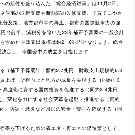
への給付を盛り込んだ「総合経済対策」は11月2日、
ネ住宅の取得支援や断熱窓の改修支援、子育てにやさ
２化普及策、地方都市等の再生、都市の国際競争力の強
兆円台前半。減税分を除いた23年補正予算案の一般会計
どを含めた財政支出規模は約21.8兆円となります。総合
閣議決定し、今国会中の成立を目指します。
（補正予算案計上額約2.7兆円、財政支出規模約6.3
賃上げ、所得向上と地方の成長を実現する（同約1.3
・高度化に資する国内投資を促進する（同約3.4兆円、
越え、変化を力にする社会変革を起動・推進する（同約
強靭化、防災・減災など国民の安全・安心を確保する（同
す。
存率を下げるための省エネ・再エネの促進策として、