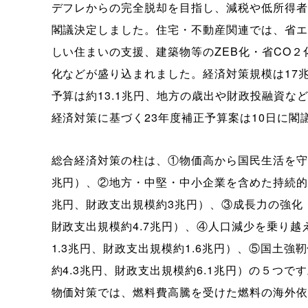
デフレからの完全脱却を目指し、減税や低所得者
閣議決定しました。住宅・不動産関連では、省エ
しい住まいの支援、建築物等のZEB化・省CO
化などが盛り込まれました。経済対策規模は17
予算は約13.1兆円、地方の歳出や財政投融資な
経済対策に基づく23年度補正予算案は10日に
総合経済対策の柱は、①物価高から国民生活を守る
兆円）、②地方・中堅・中小企業を含めた持続的
兆円、財政支出規模約3兆円）、③成長力の強化
財政支出規模約4.7兆円）、④人口減少を乗り
1.3兆円、財政支出規模約1.6兆円）、⑤国土
約4.3兆円、財政支出規模約6.1兆円）の５つで
物価対策では、燃料費高騰を受けた燃料の海外依