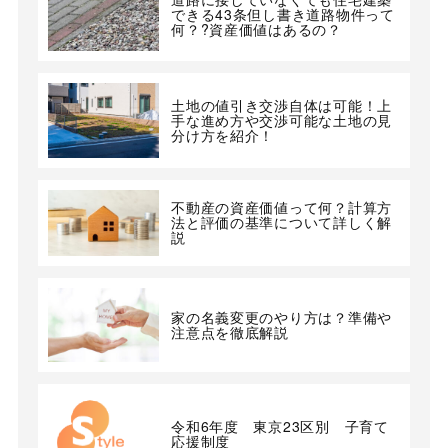
できる43条但し書き道路物件って
何？?資産価値はあるの？
土地の値引き交渉自体は可能！上
手な進め方や交渉可能な土地の見
分け方を紹介！
不動産の資産価値って何？計算方
法と評価の基準について詳しく解
説
家の名義変更のやり方は？準備や
注意点を徹底解説
令和6年度 東京23区別 子育て
応援制度