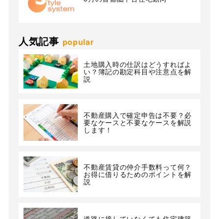
人気記事
popular
土地購入時の仕訳はどうすればよ
い？簿記の勘定科目や注意点を解
説
不動産購入で確定申告は不要？必
要なケースと不要なケースを解説
します！
不動産賃貸の仲介手数料って何？
お得に借りるためのポイントを解
説
道路に接していなくても住宅建築