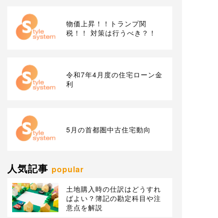
物価上昇！！トランプ関
税！！ 対策は行うべき？！
令和7年4月度の住宅ローン金
利
5月の首都圏中古住宅動向
人気記事
popular
土地購入時の仕訳はどうすれ
ばよい？簿記の勘定科目や注
意点を解説