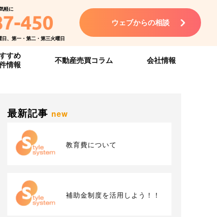
気軽に
ウェブからの相談
曜日、第一・第二・第三火曜日
すすめ
不動産売買コラム
会社情報
件情報
最新記事
new
教育費について
補助金制度を活用しよう！！