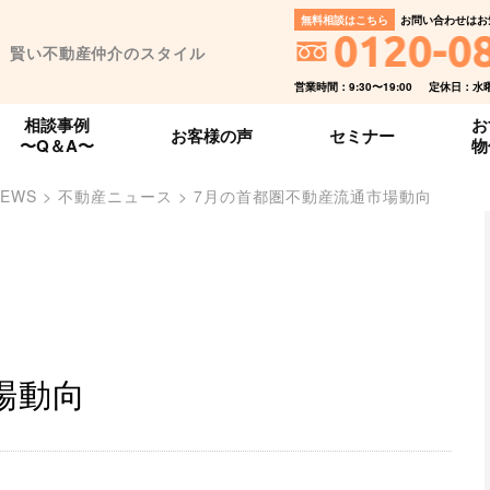
無料相談はこちら
お問い合わせはお
、賢い不動産仲介のスタイル
営業時間：9:30〜19:00
定休日：水
相談事例
お
お客様の声
セミナー
〜Q＆A〜
物
NEWS
>
不動産ニュース
>
7月の首都圏不動産流通市場動向
場動向