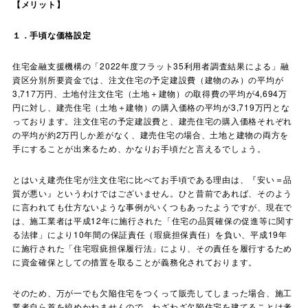
【メリット】
１．手頃な価格設定
住宅金融支援機構の「2022年度フラット35利用者調査結果による」融
資区分別所要資金では、注文住宅の予定建設費（建物のみ）の平均が
3,717万円、土地付注文住宅（土地＋建物）の取得費の平均が4,694万
円に対し、建売住宅（土地＋建物）の購入価格の平均が3,719万円とな
っております。注文住宅の予定建設費と、建売住宅の購入価格それぞれ
の平均が約2万円しか差がなく、建売住宅の場合、土地と建物の両方を
手にすることが出来るため、かなりお手頃だと言えるでしょう。
とはいえ建売住宅が注文住宅に比べてお手頃である理由は、『安い＝品
質が悪い』というわけではございません。ひと昔前であれば、そのよう
に言われても仕方ないような事例がいくつもあったようですが、現在で
は、施工業者は平成12年に施行された「住宅の品質確保の促進等に関す
る法律」により10年間の保証責任（瑕疵担保責任）を負い、平成19年
に施行された「住宅瑕疵担保履行法」により、その責任を履行するため
に資金確保としての措置を取ることが義務化されております。
そのため、万が一でも欠陥住宅をつくって販売してしまった場合、施工
業者自ら首を絞めかねませんので、わざわざ欠陥住宅を建てることは考