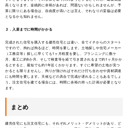
高くなります。金銭的に余裕があれば、問題ないかもしれませんが、予
算に限りにある場合は、自由度が高いとは言え、それなりの妥協は必要
となるかも知れません。
２．入居までに時間がかかる
完成された住宅を購入する建売住宅とは違い、全てイチからのスタート
ですので、拘れば拘るほど、時間を要します。土地探しや住宅メーカー
（工務店等）探しに早くても1ヶ月程度を要し、プランニングに数ケ
月、着工に約6か月、そして検査等を経て引き渡されるまで約1ヶ月かか
るとすると、最短でも約1年近くかかります。すぐに希望の土地が見つ
かるとも限りませんし、拘りが強ければそれだけ打ち合わせや資材調達
にも時間を要します。天候などの具合で完成が遅れることもあるでしょ
う。注文住宅を建てる場合には、時間に余裕の持った計画が必要となり
ます。
まとめ
建売住宅にも注文住宅にも、それぞれメリット・デメリットがあり、ど