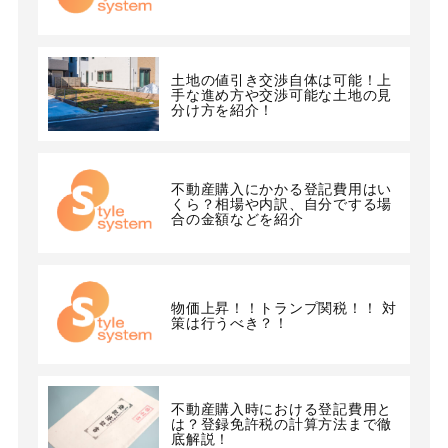
土地の値引き交渉自体は可能！上
手な進め方や交渉可能な土地の見
分け方を紹介！
不動産購入にかかる登記費用はい
くら？相場や内訳、自分でする場
合の金額などを紹介
物価上昇！！トランプ関税！！ 対
策は行うべき？！
不動産購入時における登記費用と
は？登録免許税の計算方法まで徹
底解説！