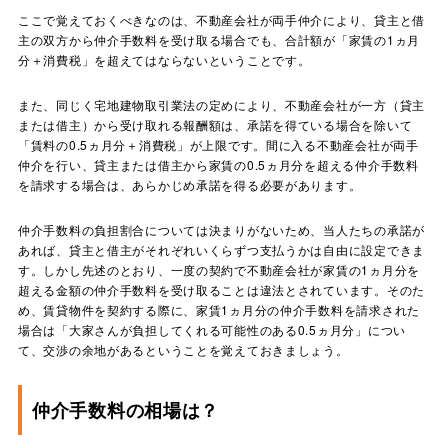
ここで覚えておくべきなのは、不動産会社が両手仲介により、貸主と借
主の双方から仲介手数料を受け取る場合でも、合計額が「家賃の1ヵ月
分＋消費税」を超えてはならないということです。
また、同じく宅地建物取引業法の定めにより、不動産会社が一方（貸主
または借主）から受け取れる報酬額は、承諾を得ている場合を除いて
「賃料の0.5ヵ月分＋消費税」が上限です。間に入る不動産会社が両手
仲介を行い、貸主または借主から家賃の0.5ヵ月分を超える仲介手数料
を請求する場合は、あらかじめ承諾を得る必要があります。
仲介手数料の負担割合については決まりがないため、当人たちの承諾が
あれば、貸主と借主がそれぞれいくらずつ支払うかは自由に設定できま
す。しかし先述のとおり、一度の契約で不動産会社が家賃の1ヵ月分を
超える金額の仲介手数料を受け取ることは違法とされています。そのた
め、賃貸物件を契約する際に、家賃1ヵ月分の仲介手数料を請求された
場合は「大家さんが負担してくれる可能性のある0.5ヵ月分」につい
て、交渉の余地があるということを覚えておきましょう。
仲介手数料の相場は？