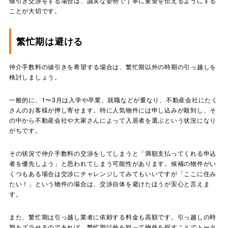
値引き交渉をする場合は、誠実な姿勢で丁寧に要望を伝えるようにする
ことが大切です。
繁忙期は避ける
仲介手数料の値引きを希望する場合は、繁忙期以外の時期の引っ越しを
検討しましょう。
一般的に、1〜3月は入学や卒業、就職などが重なり、不動産会社にたく
さんのお客様が押し寄せます。特に人気物件には申し込みが殺到し、そ
の中から不動産会社や大家さんによって入居者を選ぶという状況になり
がちです。
その状況で仲介手数料の交渉をしてしまうと「満額支払ってくれる申込
者を優先しよう」と思われてしまう可能性があります。候補の物件がい
くつもある場合は交渉にチャレンジしてみてもいいですが「ここに住み
たい！」という物件の場合は、交渉自体を避けたほうが安心と言えま
す。
また、繁忙期は引っ越し業者に依頼する料金も高額です。引っ越しの時
期をズラせるのであれば、繁忙期以外を狙って物件を探すことでトータ