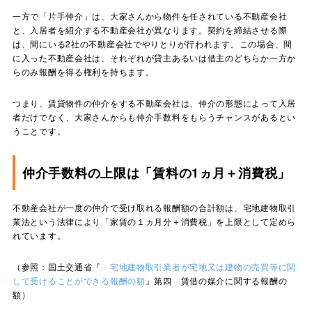
一方で「片手仲介」は、大家さんから物件を任されている不動産会社
と、入居者を紹介する不動産会社が異なります。契約を締結させる際
は、間にいる2社の不動産会社でやりとりが行われます。この場合、間
に入った不動産会社は、それぞれが貸主あるいは借主のどちらか一方か
らのみ報酬を得る権利を持ちます。
つまり、賃貸物件の仲介をする不動産会社は、仲介の形態によって入居
者だけでなく、大家さんからも仲介手数料をもらうチャンスがあるとい
うことです。
仲介手数料の上限は「賃料の1ヵ月＋消費税」
不動産会社が一度の仲介で受け取れる報酬額の合計額は、宅地建物取引
業法という法律により「家賃の１ヵ月分＋消費税」を上限として定めら
れています。
（参照：国土交通省『
宅地建物取引業者が宅地又は建物の売買等に関
して受けることができる報酬の額
』第四 賃借の媒介に関する報酬の
額）